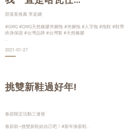
(Havaianas) 人字拖的愛好
鞋底設計止滑溝槽，可以耐磨、防水💧
部落客推薦 李姿嫻
者，不過每雙拖鞋最後的下
#QWQ #QWQ天然橡膠夾腳拖 #夾腳拖 #人字拖 #拖鞋 #鞋帶
終身保固 #台灣品牌 #台灣製 #天然橡膠
場都是鞋帶斷掉收場
人字拖最怕的就是鞋帶處磨傷腳，針對這點QWQ幫你貼心著
2021-01-27
想，設計出完美包覆舒適好走款式，鞋帶柔軟度高，厚薄度度
剛剛好，從側面看就能一目了然
圓弧的鞋型在視覺上讓腳背更加纖細，專為亞洲人設計版型，
女生款都有設計前低後高看起來更顯高挑
挑雙新鞋過好年!
更多分享與穿搭看這裡→ https://www.instagram.com/p/CJKT-
uxhSYW/?utm_source=ig_web_copy_link
春節限定活動三連發
春節前~挑雙新鞋給自己吧！#新年換新鞋