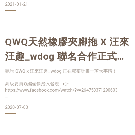
2021-01-21
獨家限量紅包袋、福袋等你來搶購
更多分享與穿搭看這裡→https://leemago16.pixnet.net/blog
https://www.qwq.com.tw/pages/grab-bag
活動期間：2021/1/23~2021/2/5
QWQ天然橡膠夾腳拖 X 汪來
汪趣_wdog 聯名合作正式販
售囉🐶 快把超萌法鬥帶回家
聽說 QWQ x 汪來汪趣_wdog 正在秘密計畫一項大事情！
高級要員Ｑ編偷偷潛入發現… 👉
https://www.facebook.com/watch/?v=264753371290603
亨利：我的肚子好餓啊～安娜妳知道這個軟Ｑ的東西是什麼啊
活動方式：
2020-07-03
🤤
🔻第一重｜官網消費滿$580以上，贈1組QWQ獨家限量紅包(1
安娜：人家淑女耶當然知道啊！ QWQ的夾腳拖都是用天然橡膠
組2張，隨機出貨)
製作才會這麼柔軟~
🔻第二重｜春節限定商品
安娜：亨利你在幹嘛！？
Ａ. 好運$888福袋➡素面或繪圖款任選尺寸2雙＋2組QWQ獨家
亨利：這個好軟好想吃…