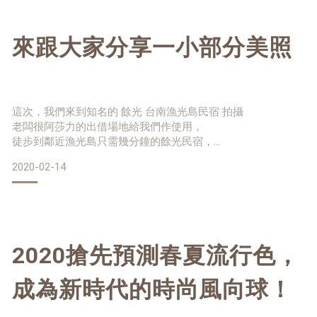
#嚴選天然橡膠材質
彈力柔軟耐磨 走路好舒服
來跟大家分享一小部分美照
👌台灣原廠100％設計生產
#絕對找得到我們
鞋帶享有終身維修保固服務
只要把鞋子寄回來 我們負責修到好
這次，我們來到知名的 餘光 台南漁光島民宿 拍攝
還不來逛逛，多款限時限量優惠中
老闆很阿莎力的出借場地給我們作使用，
👉https://www.qwq.com.tw/
徒步到鄰近漁光島只需幾分鐘的餘光民宿，
坐落在靜謐的森林中，有一抹獨特的融合之美！
2020-02-14
不打擾林中的自然風光，
是老闆創作這棟民宿的核心考量 ♥
有計畫要來台南渡假的朋友，
來 漁光島 玩，很歡迎來這裡休養生息~👍
2020搶先預測春夏流行色，
Photo: Luz Studio 台中商業攝影 網拍 攝影棚出租
成為新時代的時尚風向球！
Model: Zona
S