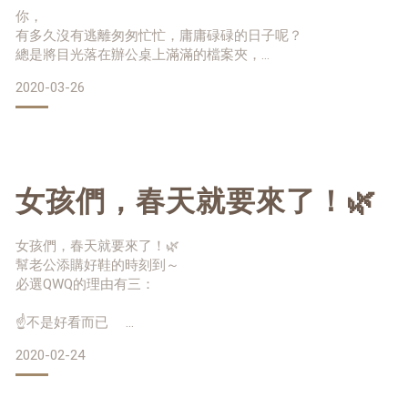
你，
有多久沒有逃離匆匆忙忙，庸庸碌碌的日子呢？
總是將目光落在辦公桌上滿滿的檔案夾，
總是將自己砸進一場又一場緊湊的會議，
2020-03-26
有多久沒有好好看看自己，看看身邊的人呢？
那我們很推薦你來台南走走，
將自己的步調放慢，認真的愛自己一場。
餘光民宿安安靜靜的坐落在漁光島身邊，
女孩們，春天就要來了！🌿
以最貼合自然生態的體貼，帶給來來往往的旅客一段邂逅。
讓你用最靠近大海的角度，觀望安平的朝陽、日落。
若照著自己的步調度過一段美好時光，
女孩們，春天就要來了！🌿
必能滿載而歸吧！
幫老公添購好鞋的時刻到～
必選QWQ的理由有三：
我們建議你儘快收拾行囊，
記得帶上一只筆，隨
☝不是好看而已
#旗下設計師原創設計
2020-02-24
符合你個人特色的圖面上百張任選
✌不只好穿而已