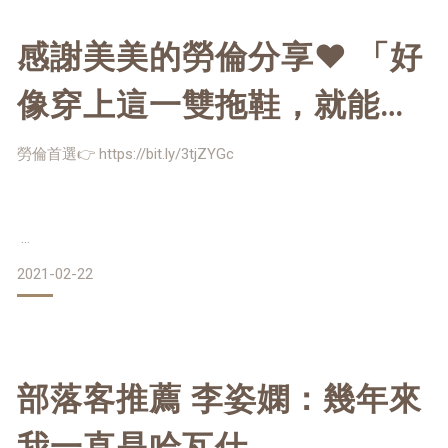
施華洛世奇水鑽 簡單大方
單顆就能體現女性的氣質與優雅
感謝美美的勞倫分享♥ 「好
#擁有永恆的魅力
像穿上這一雙拖鞋，就能夠
#QWQ #QWQ天然橡膠夾腳拖鞋 #夾腳拖 #人字拖 #拖鞋 #鞋
帶保固 #天然橡膠 #台灣製 #新年 #春節 #紅包 #福袋 #台灣品
充滿勇氣獨自旅行、行走冒
勞倫首選👉 https://bit.ly/3tjZYGc
險，去世界各地體驗生活
😍」
2021-02-22
雖然只是一雙橡膠拖鞋，
部落客推薦 李姿嫻：幾年來
但天然的才可以柔韌、有彈性！
我一直是哈瓦仕