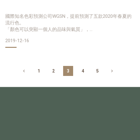
國際知名色彩預測公司WGSN，提前預測了五款2020年春夏的
流行色。
「顏色可以突顯一個人的品味與氣質」，
若能懂得搭配色彩，絕對會為你的生活增添不少樂趣，更讓人
2019-12-16
看來神采煥發。
猜猜哪幾款顏色將成為新的一年時尚流行色？
還不趕快記下來，
讓你從2019年秋冬開始成為時尚風向球！
1
2
3
4
5
溫暖哈密瓜橘
在色彩心理學上，橘色代表著快樂與溫暖、親切，它沒有紅
色那般搶眼奪目，帶有一種淡淡的溫柔與溫暖。
橘色可釋放壓力，更可以啟發人們的想像力與創造力，除此
之外也象徵樂