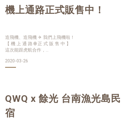
限量紅包
於是…🐶亨利就跑到夾腳拖裡了！
機上通路正式販售中！
Ｂ. 璀璨$999福袋➡素面
介紹影片👉https://www
造飛機、造飛機 ✈ 我們上飛機啦！
【 機 上 通 路 🌐 正 式 販 售 中 】
這次能跟虎航合作，
也證明了我們的好品質，是經過嚴格檢視的喔！
2020-03-26
能有機會讓世界各地喜歡QWQ的好朋友
購買到我們的夾腳拖
我們十分感動、感謝有這次的機緣♥
#虎航 #機上通路 #成為在國際間飛躍的夾腳拖
#飛機限定商品 #QWQxKuroro #クロロ
QWQ x 餘光 台南漁光島民
🆕歡迎參觀選購🆕
宿
https://www.q