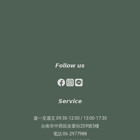
𝙁𝙤𝙡𝙡𝙤𝙬 𝙪𝙨
𝙎𝙚𝙧𝙫𝙞𝙘𝙚
週一至週五 09:30-12:00 / 13:00-17:30
台南市中西區友愛街259號3樓
電話:06-2977988