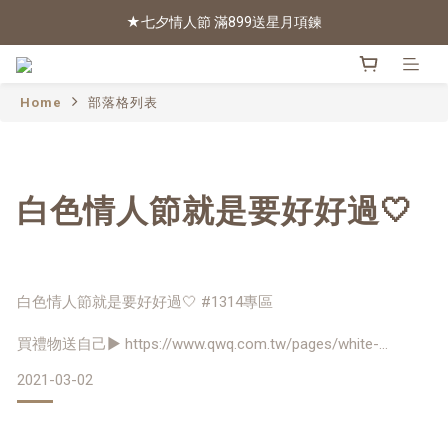
★七夕情人節 滿899送星月項鍊
2026新色上市 | 快看
2026新色上市 | 快看
Home
部落格列表
白色情人節就是要好好過🤍
白色情人節就是要好好過🤍 #1314專區
買禮物送自己▶ https://www.qwq.com.tw/pages/white-
valentine-0306
2021-03-02
✨閃閃惹人愛 作自己的最佳情人
💬衛星石/圓面小一下鑽組合，限時2雙$1314
💬鑲鑽涼鞋，$單雙1314