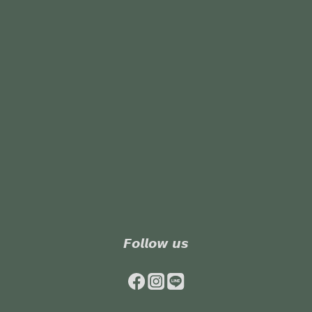
𝙁𝙤𝙡𝙡𝙤𝙬 𝙪𝙨