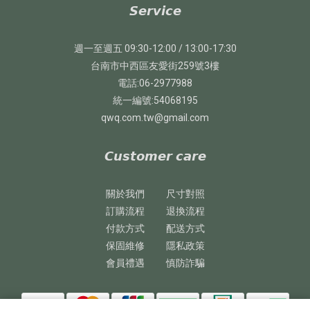
𝙎𝙚𝙧𝙫𝙞𝙘𝙚
週一至週五 09:30-12:00 / 13:00-17:30
台南市中西區友愛街259號3樓
電話:06-2977988
統一編號:54068195
qwq.com.tw@gmail.com
𝘾𝙪𝙨𝙩𝙤𝙢𝙚𝙧 𝙘𝙖𝙧𝙚
關於我們
尺寸對照
訂購流程
退換流程
付款方式
配送方式
保固維修
隱私政策
會員禮遇
慎防詐騙