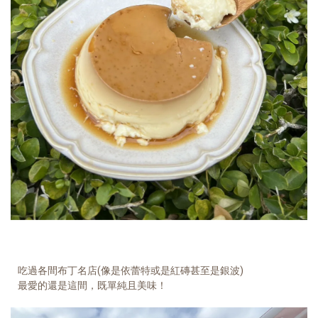
吃過各間布丁名店(像是依蕾特或是紅磚甚至是銀波)
最愛的還是這間，既單純且美味！