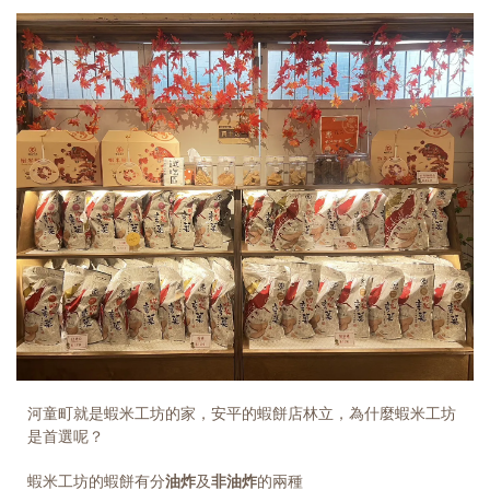
河童町就是蝦米工坊的家，安平的蝦餅店林立，為什麼蝦米工坊
是首選呢？
蝦米工坊的蝦餅有分
油炸
及
非油炸
的兩種