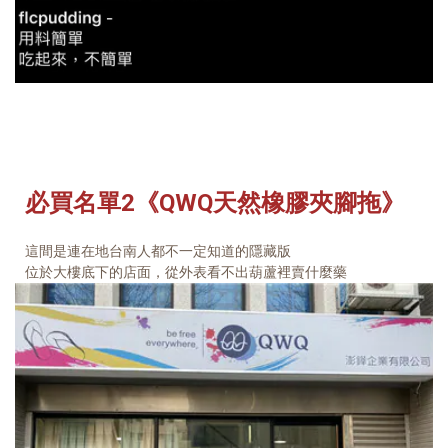
必買名單2《QWQ天然橡膠夾腳拖》
這間是連在地台南人都不一定知道的隱藏版
位於大樓底下的店面，從外表看不出葫蘆裡賣什麼藥