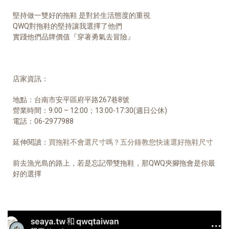
堅持做一雙好的拖鞋 是對於生活態度的重視
QWQ對拖鞋的堅持讓我選擇了他們
實踐他們品牌價值『穿著勇氣去冒險』
店家資訊
：
地點：台南市安平區府平路267巷8號
營業時間：9:00 – 12:00；13:00-17:30(週日公休)
電話
：
06-2977988
延伸閱讀：
買拖鞋不會選尺寸嗎？五分鐘教您快速選好拖鞋尺寸
前去漁光島的路上，若是忘記帶雙拖鞋，那QWQ夾腳拖會是你最
好的選擇