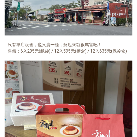
只有單店販售，也只賣一種，聽起來就很厲害吧！
售價：6入295元(紙袋) / 12入595元(禮盒) / 12入635元(保冷盒)