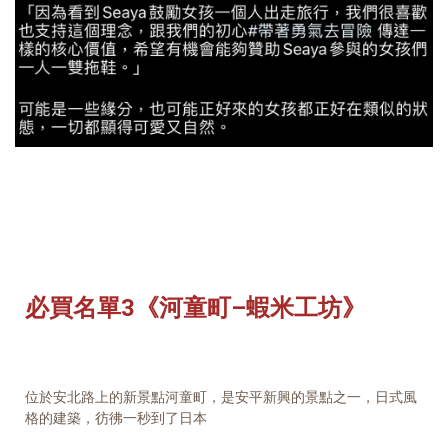
必買名單3《河童町–蝦米工坊》
位於安北路上的新景點河童町，是安平新興的景點之一，日式風
格的建築，彷彿一秒到了日本