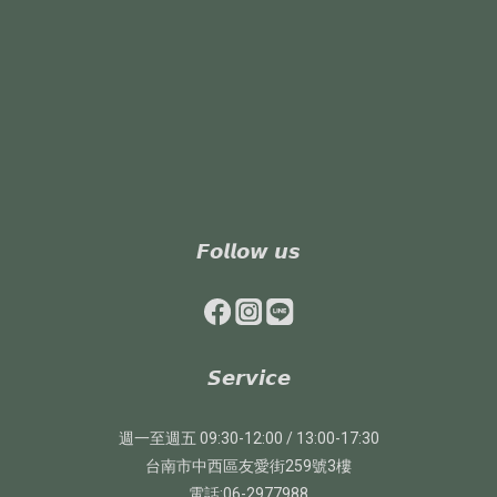
𝙁𝙤𝙡𝙡𝙤𝙬 𝙪𝙨
𝙎𝙚𝙧𝙫𝙞𝙘𝙚
週一至週五 09:30-12:00 / 13:00-17:30
台南市中西區友愛街259號3樓
電話:06-2977988