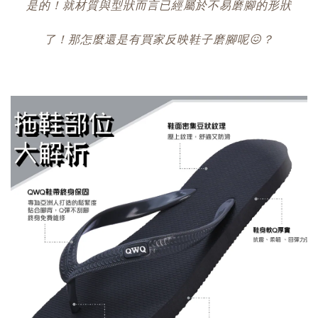
是的！就材質與型狀而言已經屬於不易磨腳的形狀
了！那怎麼還是有買家反映鞋子磨腳呢😖？