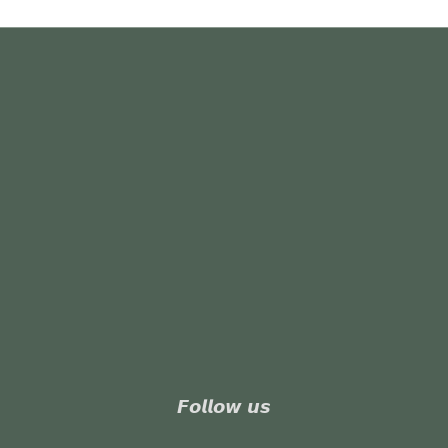
𝙁𝙤𝙡𝙡𝙤𝙬 𝙪𝙨