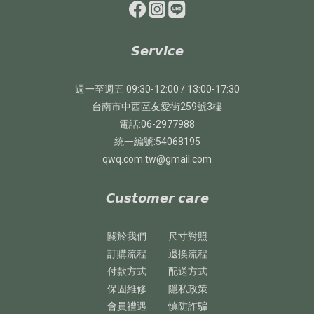
𝙎𝙚𝙧𝙫𝙞𝙘𝙚
週一至週五 09:30-12:00 / 13:00-17:30
台南市中西區友愛街259號3樓
電話:06-2977988
統一編號:54068195
qwq.com.tw@gmail.com
𝘾𝙪𝙨𝙩𝙤𝙢𝙚𝙧 𝙘𝙖𝙧𝙚
關於我們
尺寸對照
訂購流程
退換流程
付款方式
配送方式
保固維修
隱私政策
會員禮遇
慎防詐騙