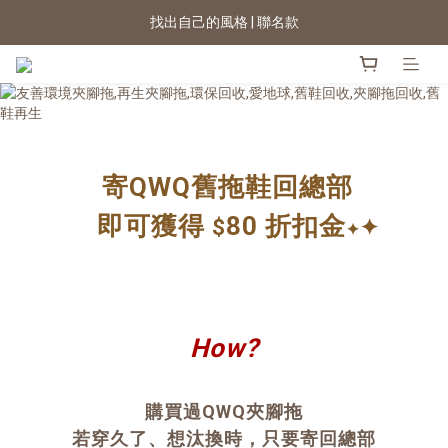
找出自己的風格 | 聯名款
2026新色上市 | 快看
★七夕情人節 滿899送星月項鍊
2026新色上市 | 快看
寄QWQ舊拖鞋回總部
即可獲得
80 折扣金
$
✦
✦
How?
購買過QWQ夾腳拖
若穿久了、想汰換時，只要寄回總部