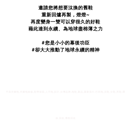
邀請您將想要汰換的舊鞋
重新回爐再製，燈燈~
再度變身一雙可以穿很久的好鞋
藉此達到永續、為地球盡棉薄之力
#您是小小的幕後功臣
#卻大大推動了地球永續的精神
平底夾腳拖,夾腳拖維修,鞋帶保固,人字拖,設計,台灣品牌,拖鞋,新品,最新流行,巴西拖,涼鞋,女鞋,男鞋,環
保,回收,舊鞋回收