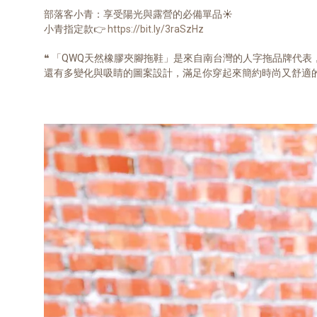
部落客小青：享受陽光與露營的必備單品☀
小青指定款👉
https://bit.ly/3raSzHz
❝ 「QWQ天然橡膠夾腳拖鞋」是來自南台灣的人字拖品牌代
還有多變化與吸睛的圖案設計，滿足你穿起來簡約時尚又舒適的