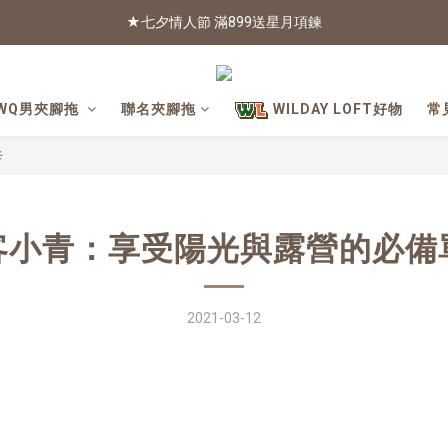
2026新色上市 | 快看
2026新色上市 | 快看
找出自己的風格 | 聯名款
WQ男夾腳拖
聯名夾腳拖
WILDAY LOFT好物
常
★七夕情人節 滿899送星月項鍊
☀
2026新色上市 | 快看
客小青：享受陽光與露營的必備
2021-03-12