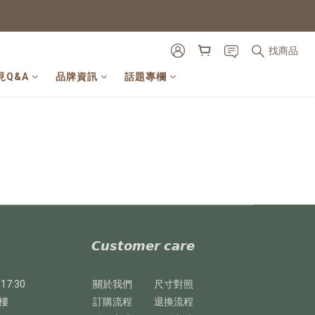
找商品
見Q&A
品牌資訊
話題專欄
𝘾𝙪𝙨𝙩𝙤𝙢𝙚𝙧 𝙘𝙖𝙧𝙚
17:30
關於我們
尺寸對照
樓
訂購流程
退換流程