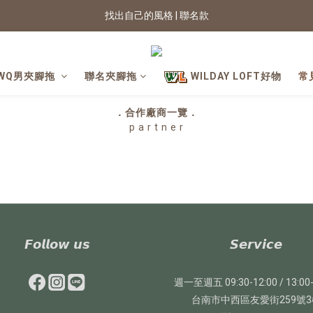
找出自己的風格 | 聯名款
2026新色上市 | 快看
★七夕情人節 滿899送星月項鍊
WQ男夾腳拖
聯名夾腳拖
WILDAY LOFT好物
常
2026新色上市 | 快看
．合作廠商一覽．
p a r t n e r
𝙁𝙤𝙡𝙡𝙤𝙬 𝙪𝙨
𝙎𝙚𝙧𝙫𝙞𝙘𝙚
週一至週五 09:30-12:00 / 13:00-
台南市中西區友愛街259號3