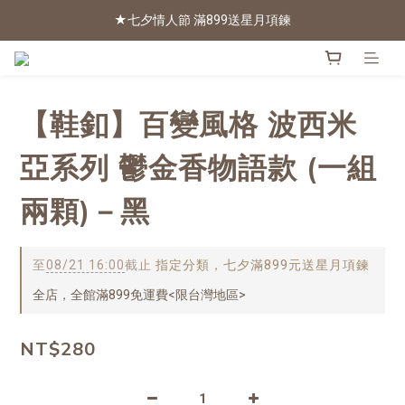
★七夕情人節 滿899送星月項鍊
2026新色上市 | 快看
2026新色上市 | 快看
【鞋釦】百變風格 波西米
亞系列 鬱金香物語款 (一組
兩顆)－黑
至
08/21 16:00
截止
指定分類，七夕滿899元送星月項鍊
全店，全館滿899免運費<限台灣地區>
NT$280