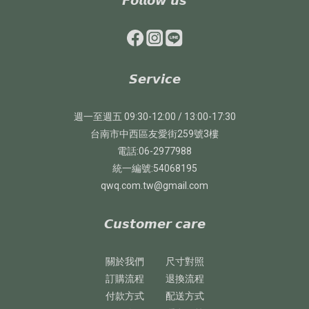
𝙁𝙤𝙡𝙡𝙤𝙬 𝙪𝙨
𝙎𝙚𝙧𝙫𝙞𝙘𝙚
週一至週五 09:30-12:00 / 13:00-17:30
台南市中西區友愛街259號3樓
電話:06-2977988
統一編號:54068195
qwq.com.tw@gmail.com
𝘾𝙪𝙨𝙩𝙤𝙢𝙚𝙧 𝙘𝙖𝙧𝙚
關於我們
尺寸對照
訂購流程
退換流程
付款方式
配送方式