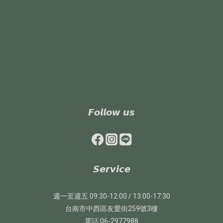
𝙁𝙤𝙡𝙡𝙤𝙬 𝙪𝙨
𝙎𝙚𝙧𝙫𝙞𝙘𝙚
週一至週五 09:30-12:00 / 13:00-17:30
台南市中西區友愛街259號3樓
電話:06-2977988