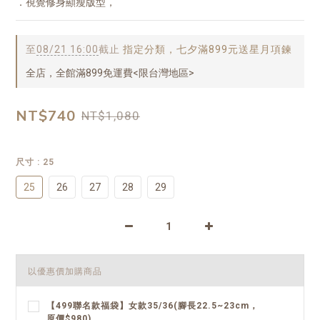
．視覺修身顯瘦版型，
至
08/21 16:00
截止
指定分類，七夕滿899元送星月項鍊
全店，全館滿899免運費<限台灣地區>
NT$740
NT$1,080
尺寸
: 25
25
26
27
28
29
以優惠價加購商品
【499聯名款福袋】女款35/36(腳長22.5~23cm，
原價$980)