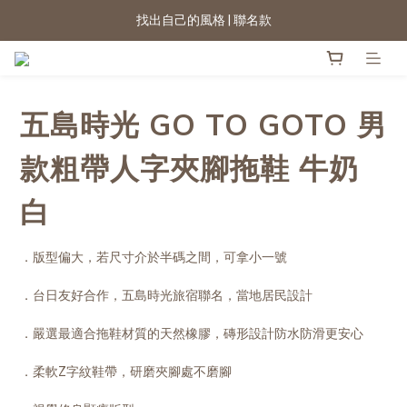
2026新色上市 | 快看
★七夕情人節 滿899送星月項鍊
2026新色上市 | 快看
五島時光 GO TO GOTO 男
款粗帶人字夾腳拖鞋 牛奶
白
．版型偏大，若尺寸介於半碼之間，可拿小一號
．台日友好合作，五島時光旅宿聯名，當地居民設計
．嚴選最適合拖鞋材質的天然橡膠，磚形設計防水防滑更安心
．柔軟Z字紋鞋帶，研磨夾腳處不磨腳