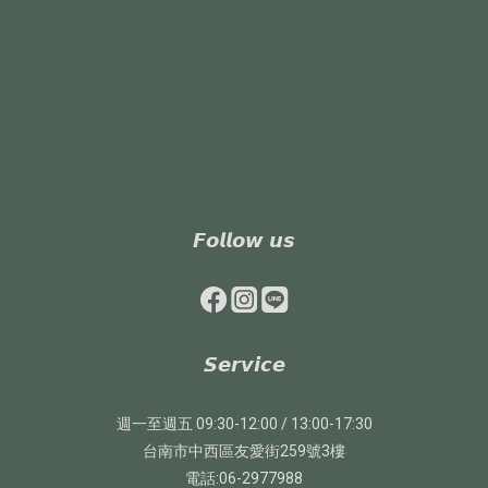
𝙁𝙤𝙡𝙡𝙤𝙬 𝙪𝙨
𝙎𝙚𝙧𝙫𝙞𝙘𝙚
週一至週五 09:30-12:00 / 13:00-17:30
台南市中西區友愛街259號3樓
電話:06-2977988