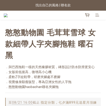
2026新色上市 | 快看
★七夕情人節 滿899送星月項鍊
2026新色上市 | 快看
憨憨動物園 毛茸茸雪球 女
款細帶人字夾腳拖鞋 曜石
黑
．與巴西拖鞋一樣的天然橡膠材質，磚形設計防水防滑更安心
．女版前低後高，微增高小心機
．柔軟Z字紋鞋帶，研磨夾腳處不磨腳
．視覺修身顯瘦版型，專為亞洲女性的人字拖
．憨憨動物園haobaohan聯名夾腳拖
至
08/21 16:00
截止
指定分類，七夕滿899元送星月項鍊