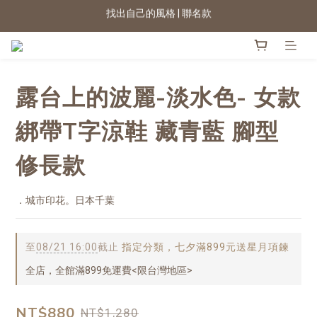
2026新色上市 | 快看
★七夕情人節 滿899送星月項鍊
2026新色上市 | 快看
露台上的波麗-淡水色- 女款
綁帶T字涼鞋 藏青藍 腳型
修長款
．城市印花。日本千葉
至
08/21 16:00
截止
指定分類，七夕滿899元送星月項鍊
全店，全館滿899免運費<限台灣地區>
NT$880
NT$1,280