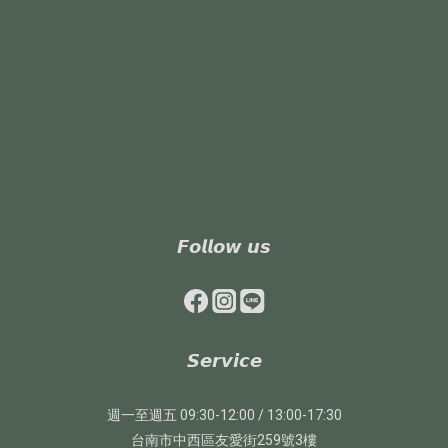
𝙁𝙤𝙡𝙡𝙤𝙬 𝙪𝙨
𝙎𝙚𝙧𝙫𝙞𝙘𝙚
週一至週五 09:30-12:00 / 13:00-17:30
台南市中西區友愛街259號3樓