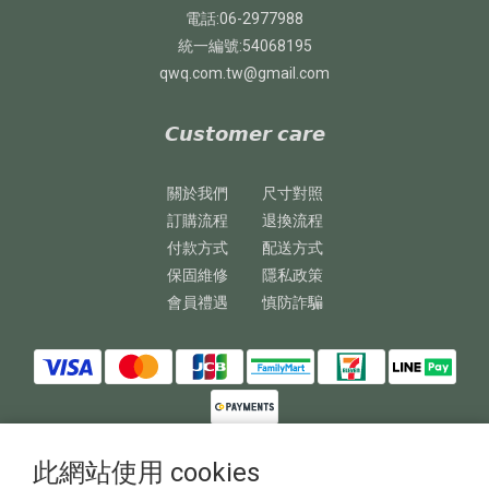
電話:06-2977988
統一編號:54068195
qwq.com.tw@gmail.com
𝘾𝙪𝙨𝙩𝙤𝙢𝙚𝙧 𝙘𝙖𝙧𝙚
關於我們
尺寸對照
訂購流程
退換流程
付款方式
配送方式
保固維修
隱私政策
會員禮遇
慎防詐騙
此網站使用 cookies