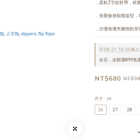
．柔軟Z字紋鞋帶，研
．視覺修身顯瘦版型，
．沙灘海灘夾腳拖鞋穿
至
08/21 16:00
截
全店，全館滿899免
NT$680
NT$9
尺寸
: 26
26
27
28