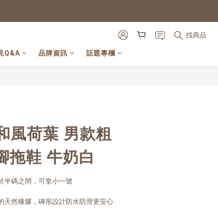
找商品
見Q&A
品牌資訊
話題專欄
立即購買
和風荷葉 男款粗
腳拖鞋 牛奶白
於半碼之間，可拿小一號
的天然橡膠，磚形設計防水防滑更安心