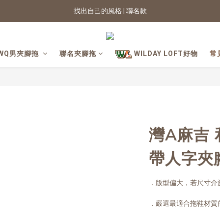
2026新色上市 | 快看
★七夕情人節 滿899送星月項鍊
2026新色上市 | 快看
WQ男夾腳拖
聯名夾腳拖
WILDAY LOFT好物
常
灣A麻吉 
帶人字夾
．版型偏大，若尺寸介
．嚴選最適合拖鞋材質