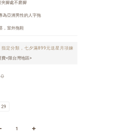
磨夾腳處不磨腳
專為亞洲男性的人字拖
搭，室外拖鞋
止
指定分類，七夕滿899元送星月項鍊
運費<限台灣地區>
80
29