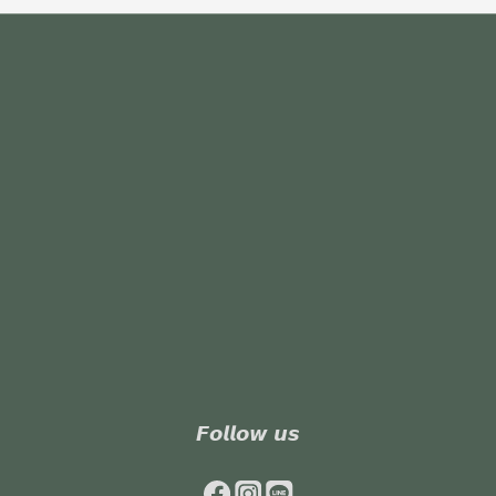
𝙁𝙤𝙡𝙡𝙤𝙬 𝙪𝙨