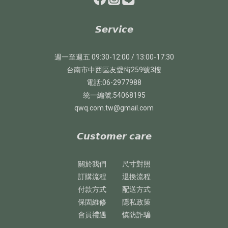
𝙎𝙚𝙧𝙫𝙞𝙘𝙚
週一至週五 09:30-12:00 / 13:00-17:30
台南市中西區友愛街259號3樓
電話:06-2977988
統一編號:54068195
qwq.com.tw@gmail.com
𝘾𝙪𝙨𝙩𝙤𝙢𝙚𝙧 𝙘𝙖𝙧𝙚
關於我們
尺寸對照
訂購流程
退換流程
付款方式
配送方式
保固維修
隱私政策
會員禮遇
慎防詐騙