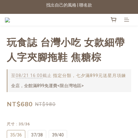
2026新色上市 | 快看
★七夕情人節 滿899送星月項鍊
2026新色上市 | 快看
玩食誌 台灣小吃 女款細帶
人字夾腳拖鞋 焦糖棕
至
08/21 16:00
截止
指定分類，七夕滿899元送星月項鍊
全店，全館滿899免運費<限台灣地區>
NT$680
NT$980
尺寸
: 35/36
35/36
37/38
39/40