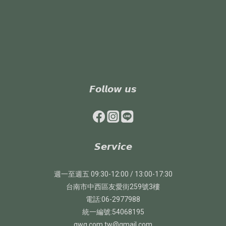
𝙁𝙤𝙡𝙡𝙤𝙬 𝙪𝙨
𝙎𝙚𝙧𝙫𝙞𝙘𝙚
週一至週五 09:30-12:00 / 13:00-17:30
台南市中西區友愛街259號3樓
電話:06-2977988
統一編號:54068195
qwq.com.tw@gmail.com