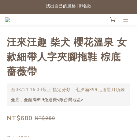
2026新色上市 | 快看
★七夕情人節 滿899送星月項鍊
2026新色上市 | 快看
汪來汪趣 柴犬 櫻花溫泉 女
款細帶人字夾腳拖鞋 棕底
薔薇帶
至
08/21 16:00
截止
指定分類，七夕滿899元送星月項鍊
全店，全館滿899免運費<限台灣地區>
NT$680
NT$980