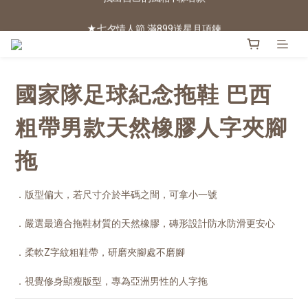
★七夕情人節 滿899送星月項鍊
2026新色上市 | 快看
2026新色上市 | 快看
國家隊足球紀念拖鞋 巴西
粗帶男款天然橡膠人字夾腳
拖
．版型偏大，若尺寸介於半碼之間，可拿小一號
．嚴選最適合拖鞋材質的天然橡膠，磚形設計防水防滑更安心
．柔軟Z字紋粗鞋帶，研磨夾腳處不磨腳
．視覺修身顯瘦版型，專為亞洲男性的人字拖