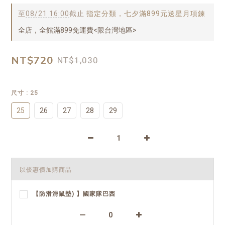
至
08/21 16:00
截止
指定分類，七夕滿899元送星月項鍊
全店，全館滿899免運費<限台灣地區>
NT$720
NT$1,030
尺寸
: 25
25
26
27
28
29
以優惠價加購商品
【防滑滑鼠墊) 】國家隊巴西