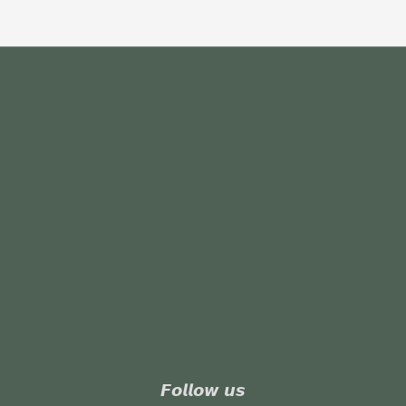
𝙁𝙤𝙡𝙡𝙤𝙬 𝙪𝙨