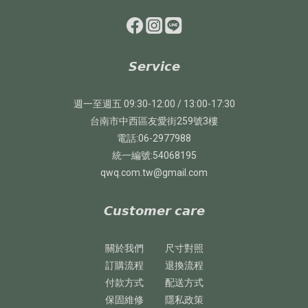
𝙎𝙚𝙧𝙫𝙞𝙘𝙚
週一至週五 09:30-12:00 / 13:00-17:30
台南市中西區友愛街259號3樓
電話:06-2977988
統一編號:54068195
qwq.com.tw@gmail.com
𝘾𝙪𝙨𝙩𝙤𝙢𝙚𝙧 𝙘𝙖𝙧𝙚
關於我們
尺寸對照
訂購流程
退換流程
付款方式
配送方式
保固維修
隱私政策