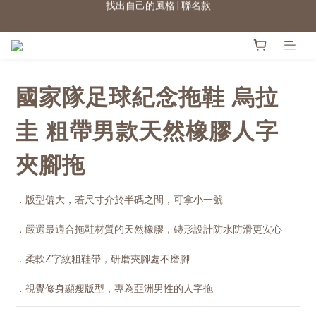
★七夕情人節 滿899送星月項鍊
2026新色上市 | 快看
2026新色上市 | 快看
國家隊足球紀念拖鞋 烏拉
圭 粗帶男款天然橡膠人字
夾腳拖
．版型偏大，若尺寸介於半碼之間，可拿小一號
．嚴選最適合拖鞋材質的天然橡膠，磚形設計防水防滑更安心
．柔軟Z字紋粗鞋帶，研磨夾腳處不磨腳
．視覺修身顯瘦版型，專為亞洲男性的人字拖