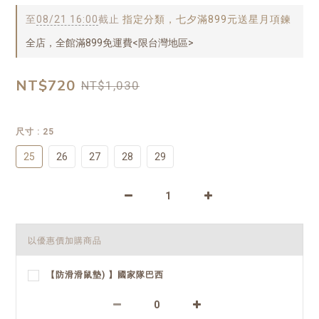
至
08/21 16:00
截止
指定分類，七夕滿899元送星月項鍊
全店，全館滿899免運費<限台灣地區>
NT$720
NT$1,030
尺寸
: 25
25
26
27
28
29
以優惠價加購商品
【防滑滑鼠墊) 】國家隊巴西