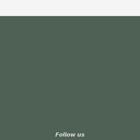
𝙁𝙤𝙡𝙡𝙤𝙬 𝙪𝙨