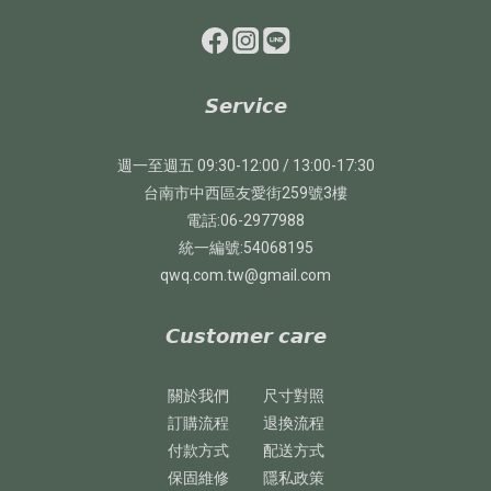
𝙎𝙚𝙧𝙫𝙞𝙘𝙚
週一至週五 09:30-12:00 / 13:00-17:30
台南市中西區友愛街259號3樓
電話:06-2977988
統一編號:54068195
qwq.com.tw@gmail.com
𝘾𝙪𝙨𝙩𝙤𝙢𝙚𝙧 𝙘𝙖𝙧𝙚
關於我們
尺寸對照
訂購流程
退換流程
付款方式
配送方式
保固維修
隱私政策