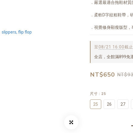
．嚴選最適合拖鞋材質
．柔軟D字紋粗鞋帶，
．視覺修身顯瘦版型，
至
08/21 16:00
截
全店，全館滿899免
NT$650
NT$9
尺寸
: 25
25
26
27