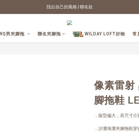
2026新色上市 | 快看
★七夕情人節 滿899送星月項鍊
2026新色上市 | 快看
WQ男夾腳拖
聯名夾腳拖
WILDAY LOFT好物
常
像素雷射
腳拖鞋 L
．版型偏大，若尺寸介
．沙灘海灘夾腳拖鞋穿