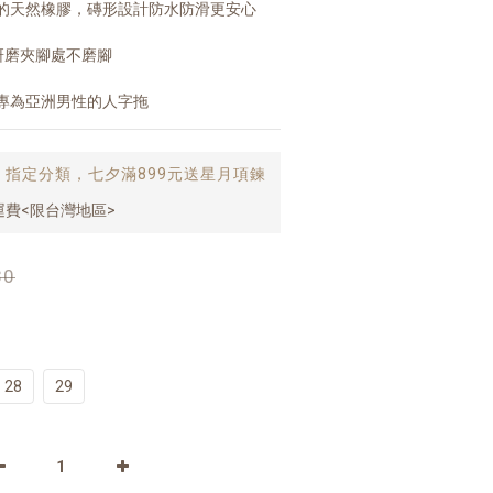
的天然橡膠，磚形設計防水防滑更安心
研磨夾腳處不磨腳
專為亞洲男性的人字拖
止
指定分類，七夕滿899元送星月項鍊
運費<限台灣地區>
30
28
29