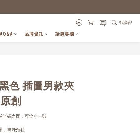
找商品
見Q&A
品牌資訊
話題專欄
立即購買
 黑色 插圖男款夾
E原創
於半碼之間，可拿小一號
搭，室外拖鞋