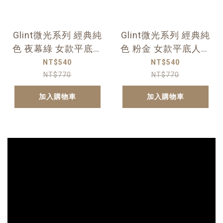
Glint微光系列 經典純
Glint微光系列 經典純
色 夜幕綠 女款平底人
色 粉金 女款平底人字
字夾腳拖
夾腳拖
NT$540
NT$540
NT$770
NT$770
加入購物車
加入購物車