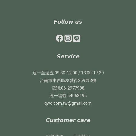
𝙁𝙤𝙡𝙡𝙤𝙬 𝙪𝙨
𝙎𝙚𝙧𝙫𝙞𝙘𝙚
週一至週五 09:30-12:00 / 13:00-17:30
台南市中西區友愛街259號3樓
電話:06-2977988
統一編號:54068195
qwq.com.tw@gmail.com
𝘾𝙪𝙨𝙩𝙤𝙢𝙚𝙧 𝙘𝙖𝙧𝙚