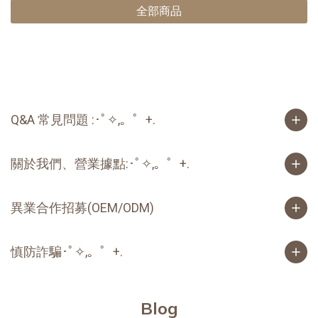
全部商品
Q&A 常見問題 :･ﾟ✧,。゜+.
關於我們、營業據點:･ﾟ✧,。゜+.
異業合作招募(OEM/ODM)
慎防詐騙･ﾟ✧,。゜+.
Blog