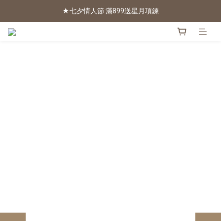
★七夕情人節 滿899送星月項鍊
2026新色上市 | 快看
2026新色上市 | 快看