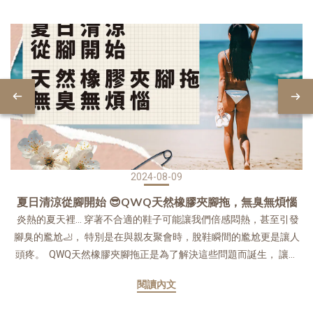
2024-08-09
夏日清涼從腳開始 😎QWQ天然橡膠夾腳拖，無臭無煩惱
炎熱的夏天裡… 穿著不合適的鞋子可能讓我們倍感悶熱，甚至引發
腳臭的尷尬🦶， 特別是在與親友聚會時，脫鞋瞬間的尷尬更是讓人
頭疼。 QWQ天然橡膠夾腳拖正是為了解決這些問題而誕生， 讓你
從此擺脫腳臭煩惱，盡享夏日清涼。😎 QWQ夾腳拖採用高品質天然
閱讀內文
橡膠發泡💯， 具備優異的透氣性和抗菌特性，自然抑制異味的產
生。 【拖鞋界革命來襲，輕鬆零壓力體驗】 🎯拖鞋最怕不耐磨不止