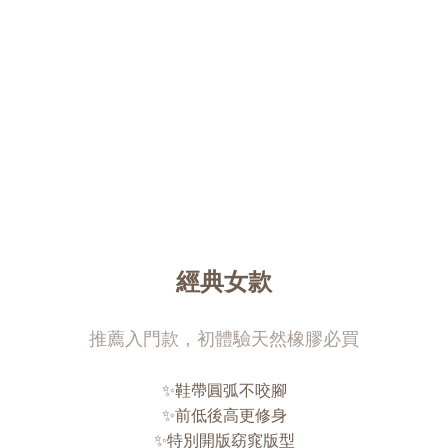
經典女款
推薦入門款，初體驗天然橡膠必買
✨鞋帶圓弧不咬腳
✨前低後高更修身
✨特別開版窈窕版型