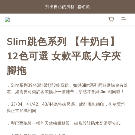
2026新色上市 | 快看
★七夕情人節 滿899送星月項鍊
2026新色上市 | 快看
Slim跳色系列 【牛奶白】
12色可選 女款平底人字夾
腳拖
．Slim系列39/40鞋帶預設較寬鬆，如與Glint系列同時選購會有落
差，如需要可備註客製換小一號鞋帶，穿感才會與Glint相同喔！
．33/34、41/42、43/44為特殊尺碼，故鞋底無鋼印，但材質均
與正常尺碼相同
．與巴西拖鞋一樣的天然橡膠材質，磚形設計防水防滑更安心