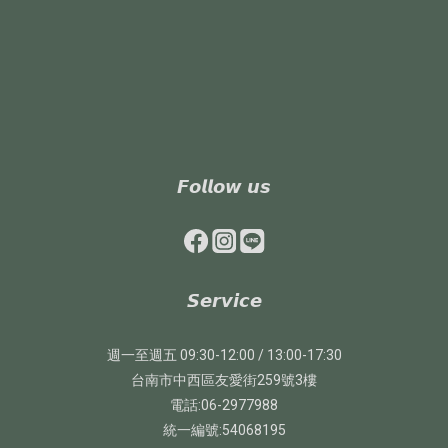
𝙁𝙤𝙡𝙡𝙤𝙬 𝙪𝙨
𝙎𝙚𝙧𝙫𝙞𝙘𝙚
週一至週五 09:30-12:00 / 13:00-17:30
台南市中西區友愛街259號3樓
電話:06-2977988
統一編號:54068195