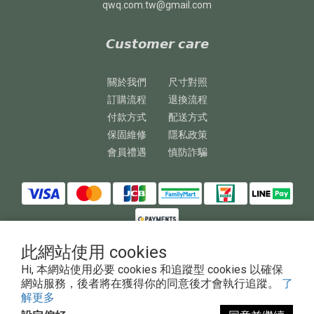
qwq.com.tw@gmail.com
𝘾𝙪𝙨𝙩𝙤𝙢𝙚𝙧 𝙘𝙖𝙧𝙚
關於我們
尺寸對照
訂購流程
退換流程
付款方式
配送方式
保固維修
隱私政策
會員禮遇
慎防詐騙
此網站使用 cookies
Hi, 本網站使用必要 cookies 和追蹤型 cookies 以確保
網站服務，後者將在獲得你的同意後才會執行追蹤。
了
Copyright © 2023 澎鏵企業有限公司
解更多