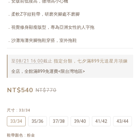
．女版前低後高，微增高小心機
．柔軟Z字紋鞋帶，研磨夾腳處不磨腳
．視覺修身顯瘦版型，專為亞洲女性的人字拖
．沙灘海灘夾腳拖鞋穿搭，室外拖鞋
至
08/21 16:00
截止
指定分類，七夕滿899元送星月項鍊
全店，全館滿899免運費<限台灣地區>
NT$540
NT$770
尺寸
: 33/34
33/34
35/36
37/38
39/40
41/42
43/44
鞋帶顏色
: 粉金