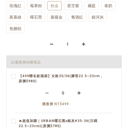
玫瑰紅
莓果粉
粉金
星空紫
藏藍
泰奶
夜幕綠
曜石黑
薔薇金
葡酒紅
銀河灰
焦糖棕
以優惠價加購商品
【499聯名款福袋】女款35/36(腳長22.5~23cm，
原價$980)
優惠價 NT$499
🔥超值加購｜URBAN曜石黑x銀灰#35-36(日碼
22.5~23cm)(原價$780)