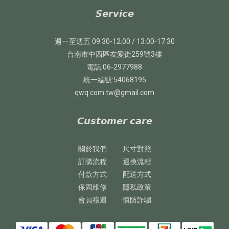
𝙎𝙚𝙧𝙫𝙞𝙘𝙚
週一至週五 09:30-12:00 / 13:00-17:30
台南市中西區友愛街259號3樓
電話:06-2977988
統一編號:54068195
qwq.com.tw@gmail.com
𝘾𝙪𝙨𝙩𝙤𝙢𝙚𝙧 𝙘𝙖𝙧𝙚
關於我們
尺寸對照
訂購流程
退換流程
付款方式
配送方式
保固維修
隱私政策
會員禮遇
慎防詐騙