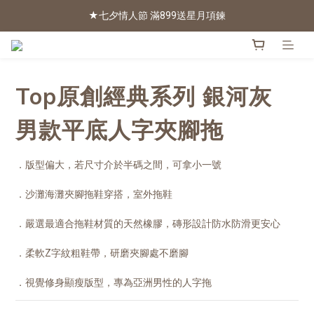
★七夕情人節 滿899送星月項鍊
2026新色上市 | 快看
2026新色上市 | 快看
Top原創經典系列 銀河灰
男款平底人字夾腳拖
．版型偏大，若尺寸介於半碼之間，可拿小一號
．沙灘海灘夾腳拖鞋穿搭，室外拖鞋
．嚴選最適合拖鞋材質的天然橡膠，磚形設計防水防滑更安心
．柔軟Z字紋粗鞋帶，研磨夾腳處不磨腳
．視覺修身顯瘦版型，專為亞洲男性的人字拖