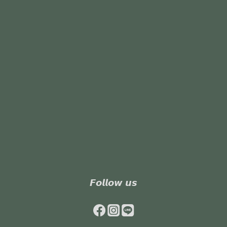
𝙁𝙤𝙡𝙡𝙤𝙬 𝙪𝙨