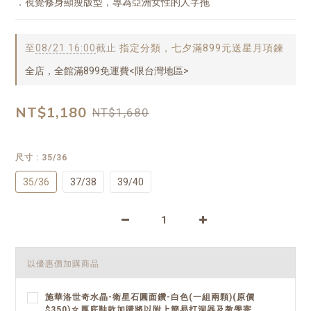
．視覺修身顯瘦版型，專為亞洲女性的人字拖
至
08/21 16:00
截止
指定分類，七夕滿899元送星月項鍊
全店，全館滿899免運費<限台灣地區>
NT$1,180
NT$1,680
尺寸
: 35/36
35/36
37/38
39/40
以優惠價加購商品
施華洛世奇水晶-衛星石圓面鑽-白色(一組兩顆)(原價
$350)☆厚底鞋款加購將以附上簡易打洞器及教學寄