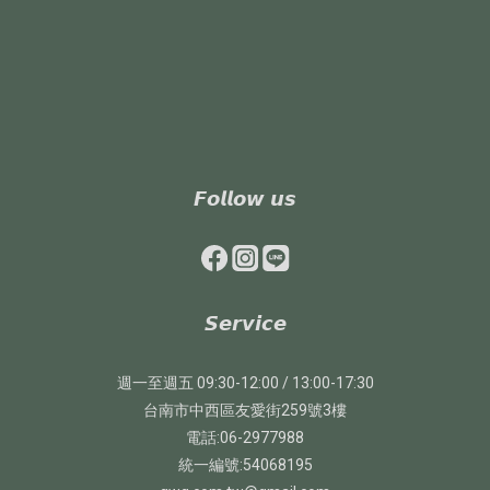
𝙁𝙤𝙡𝙡𝙤𝙬 𝙪𝙨
𝙎𝙚𝙧𝙫𝙞𝙘𝙚
週一至週五 09:30-12:00 / 13:00-17:30
台南市中西區友愛街259號3樓
電話:06-2977988
統一編號:54068195