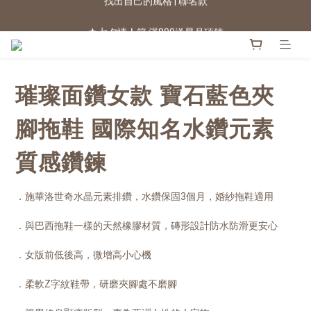
★七夕情人節 滿899送星月項鍊
2026新色上市 | 快看
2026新色上市 | 快看
璀璨面鑽女款 寶石藍色夾
腳拖鞋 國際知名水鑽元素
質感鑽鍊
．施華洛世奇水晶元素排鑽，水鑽保固3個月，婚紗拖鞋適用
．與巴西拖鞋一樣的天然橡膠材質，磚形設計防水防滑更安心
．女版前低後高，微增高小心機
．柔軟Z字紋鞋帶，研磨夾腳處不磨腳