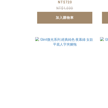
字夾腳拖
NT$720
NT$1,030
加入購物車