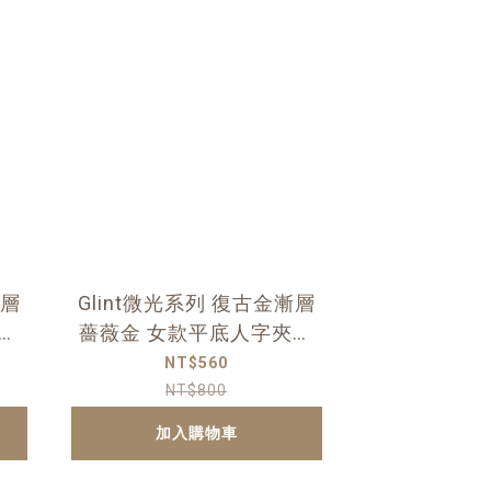
漸層
Glint微光系列 復古金漸層
腳
薔薇金 女款平底人字夾腳
拖
NT$560
NT$800
加入購物車