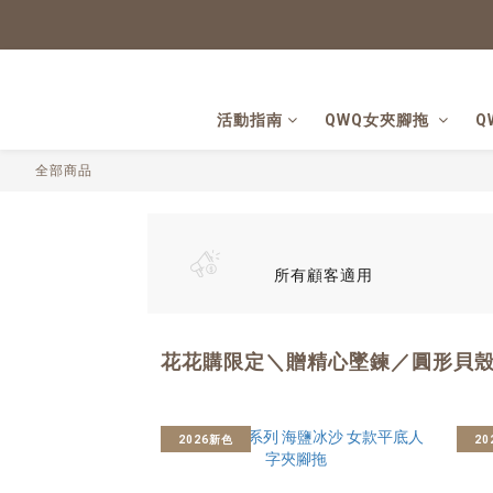
活動指南
QWQ女夾腳拖
Q
全部商品
所有顧客適用
花花購限定＼贈精心墜鍊／圓形貝
2026新色
20