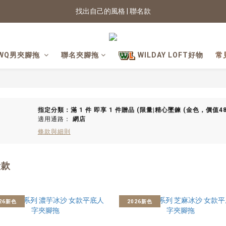
2026新色上市 | 快看
★七夕情人節 滿899送星月項鍊
2026新色上市 | 快看
WQ男夾腳拖
聯名夾腳拖
WILDAY LOFT好物
常
指定分類：滿 1 件 即享 1 件贈品 (限量|精心墜鍊 (金色，價值48
適用通路：
網店
條款與細則
殼款
26新色
2026新色