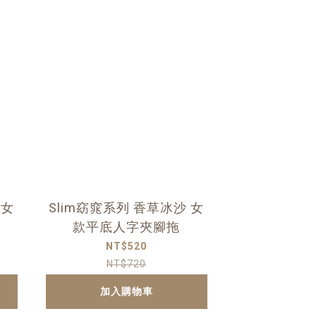
 女
Slim窈窕系列 香草冰沙 女
款平底人字夾腳拖
NT$520
NT$720
加入購物車