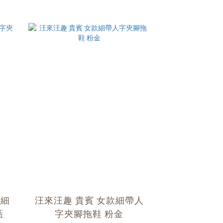
款細
汪來汪趣 貴賓 女款細帶人
藍
字夾腳拖鞋 粉金