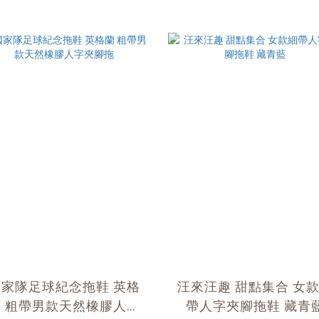
國家隊足球紀念拖鞋 英格
汪來汪趣 甜點集合 女
蘭 粗帶男款天然橡膠人字
帶人字夾腳拖鞋 藏青