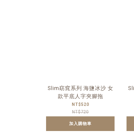
Slim窈窕系列 海鹽冰沙 女
S
款平底人字夾腳拖
NT$520
NT$720
加入購物車