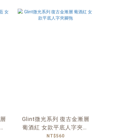
漸層
Glint微光系列 復古金漸層
腳
葡酒紅 女款平底人字夾腳
拖
NT$560