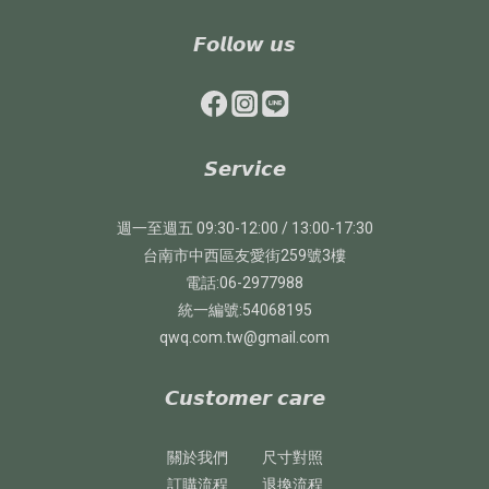
𝙁𝙤𝙡𝙡𝙤𝙬 𝙪𝙨
𝙎𝙚𝙧𝙫𝙞𝙘𝙚
週一至週五 09:30-12:00 / 13:00-17:30
台南市中西區友愛街259號3樓
電話:06-2977988
統一編號:54068195
qwq.com.tw@gmail.com
𝘾𝙪𝙨𝙩𝙤𝙢𝙚𝙧 𝙘𝙖𝙧𝙚
關於我們
尺寸對照
訂購流程
退換流程