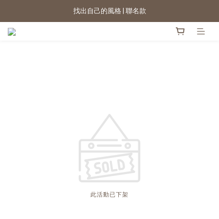
找出自己的風格 | 聯名款
2026新色上市 | 快看
★七夕情人節 滿899送星月項鍊
2026新色上市 | 快看
此活動已下架