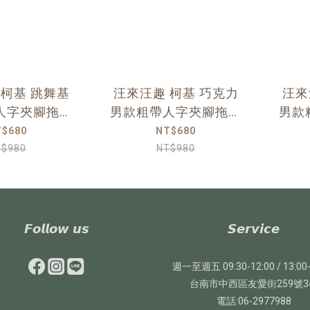
 柯基 跳舞基
汪來汪趣 柯基 巧克力
汪來
人字夾腳拖鞋
男款粗帶人字夾腳拖鞋
男款
焦糖棕
焦糖棕
T$680
NT$680
T$980
NT$980
𝙁𝙤𝙡𝙡𝙤𝙬 𝙪𝙨
𝙎𝙚𝙧𝙫𝙞𝙘𝙚
週一至週五 09:30-12:00 / 13:00-
台南市中西區友愛街259號3
電話:06-2977988