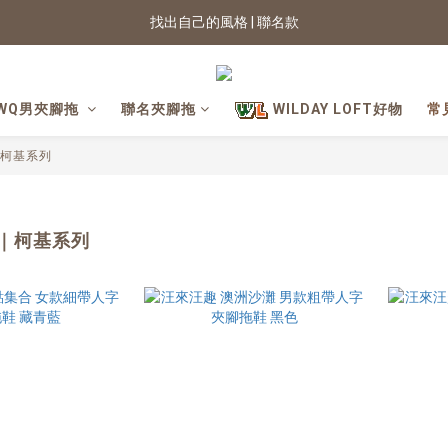
找出自己的風格 | 聯名款
2026新色上市 | 快看
★七夕情人節 滿899送星月項鍊
WQ男夾腳拖
聯名夾腳拖
WILDAY LOFT好物
常
2026新色上市 | 快看
柯基系列
｜柯基系列