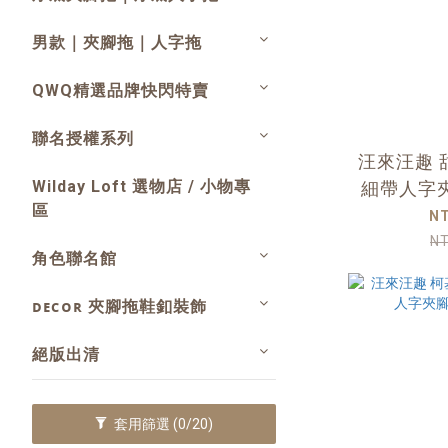
男款｜夾腳拖｜人字拖
QWQ精選品牌快閃特賣
聯名授權系列
汪來汪趣 
Wilday Loft 選物店 / 小物專
細帶人字
區
N
N
角色聯名館
ᴅᴇᴄᴏʀ 夾腳拖鞋釦裝飾
絕版出清
套用篩選
(0/20)