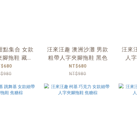
甜點集合 女款
汪來汪趣 澳洲沙灘 男款
汪來汪
夾腳拖鞋 藏青
粗帶人字夾腳拖鞋 黑色
人字
藍
T$680
NT$680
T$980
NT$980