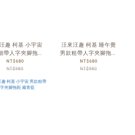
汪趣 柯基 小宇宙
汪來汪趣 柯基 睡午覺
細帶人字夾腳拖鞋
男款粗帶人字夾腳拖鞋
藏青藍
牛奶白
NT$680
NT$680
NT$980
NT$980