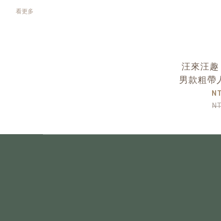
看更多
汪來汪趣
男款粗帶
N
N