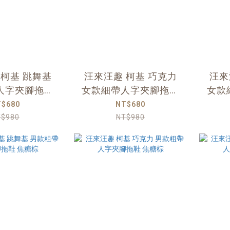
 柯基 跳舞基
汪來汪趣 柯基 巧克力
汪來
人字夾腳拖鞋
女款細帶人字夾腳拖鞋
女款
焦糖棕
焦糖棕
T$680
NT$680
T$980
NT$980