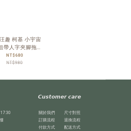
汪趣 柯基 小宇宙
粗帶人字夾腳拖鞋
藏青藍
NT$680
NT$980
𝘾𝙪𝙨𝙩𝙤𝙢𝙚𝙧 𝙘𝙖𝙧𝙚
17:30
關於我們
尺寸對照
樓
訂購流程
退換流程
付款方式
配送方式