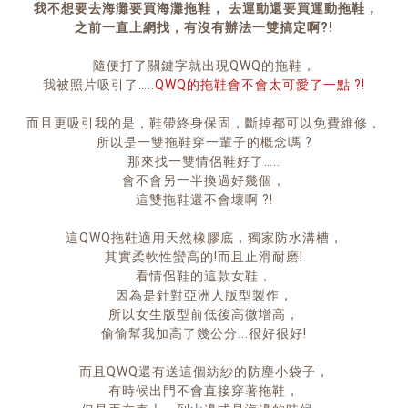
我不想要去海灘要買海灘拖鞋， 去運動還要買運動拖鞋，
之前一直上網找，有沒有辦法一雙搞定啊?!
隨便打了關鍵字就出現QWQ的拖鞋，
我被照片吸引了…..
QWQ的拖鞋會不會太可愛了一點 ?!
而且更吸引我的是，鞋帶終身保固，斷掉都可以免費維修，
所以是一雙拖鞋穿一輩子的概念嗎 ?
那來找一雙情侶鞋好了…..
會不會另一半換過好幾個，
這雙拖鞋還不會壞啊 ?!
這QWQ拖鞋適用天然橡膠底，獨家防水溝槽，
其實柔軟性蠻高的!而且止滑耐磨!
看情侶鞋的這款女鞋，
因為是針對亞洲人版型製作，
所以女生版型前低後高微增高，
偷偷幫我加高了幾公分...很好很好!
而且QWQ還有送這個紡紗的防塵小袋子，
有時候出門不會直接穿著拖鞋，