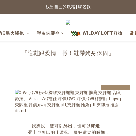
找出自己的風格 | 聯名款
2026新色上市 | 快看
★七夕情人節 滿899送星月項鍊
WQ男夾腳拖
聯名夾腳拖
WILDAY LOFT好物
常
2026新色上市 | 快看
「這鞋跟愛情一樣！鞋帶終身保固」
prev
next
我想找一雙可以
外出
，也可以
海邊
，
登山
也可以的止滑拖！最好還要
夠時尚
…