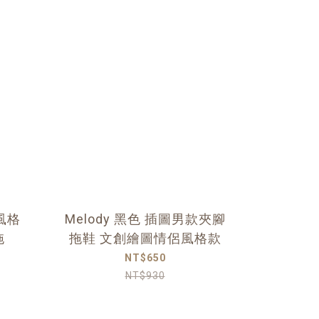
風格
Melody 黑色 插圖男款夾腳
拖
拖鞋 文創繪圖情侶風格款
NT$650
NT$930