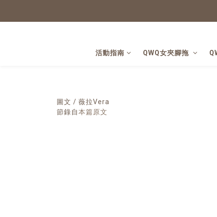
活動指南
QWQ女夾腳拖
Q
圖文 / 薇拉Vera
節錄自
本篇原文