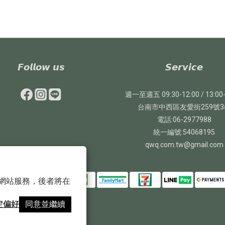
𝙁𝙤𝙡𝙡𝙤𝙬 𝙪𝙨
𝙎𝙚𝙧𝙫𝙞𝙘𝙚
週一至週五 09:30-12:00 / 13:00-
台南市中西區友愛街259號3
電話:06-2977988
統一編號:54068195
qwq.com.tw@gmail.com
 以確保網站服務，後者將在
定偏好
同意並繼續