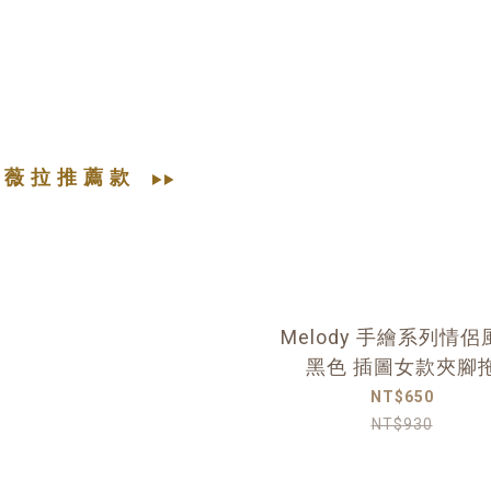
薇 拉 推 薦 款
▶▶
Melody 手繪系列情侶
黑色 插圖女款夾腳
NT$650
NT$930