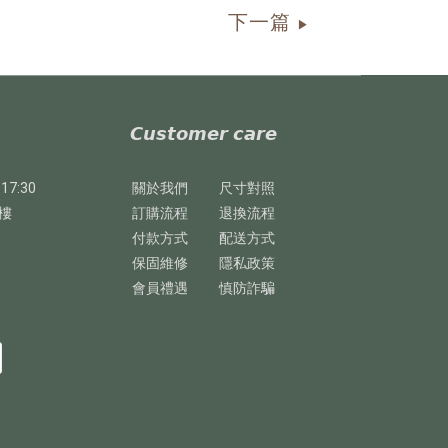
下一篇
▶
𝘾𝙪𝙨𝙩𝙤𝙢𝙚𝙧 𝙘𝙖𝙧𝙚
17:30
關於我們
尺寸對照
樓
訂購流程
退換流程
付款方式
配送方式
保固維修
隱私政策
會員禮遇
慎防詐騙