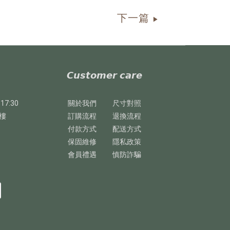
下一篇
▶
𝘾𝙪𝙨𝙩𝙤𝙢𝙚𝙧 𝙘𝙖𝙧𝙚
17:30
關於我們
尺寸對照
樓
訂購流程
退換流程
付款方式
配送方式
保固維修
隱私政策
會員禮遇
慎防詐騙