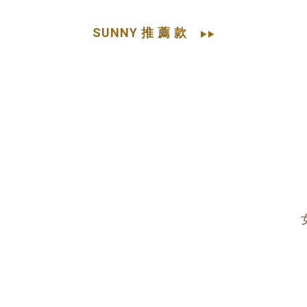
SUNNY 推 薦 款
▶▶