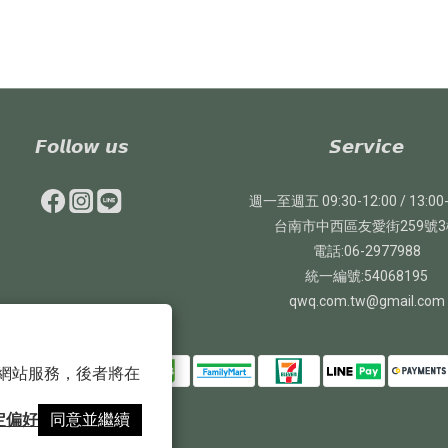
𝙁𝙤𝙡𝙡𝙤𝙬 𝙪𝙨
𝙎𝙚𝙧𝙫𝙞𝙘𝙚
週一至週五 09:30-12:00 / 13:00-
台南市中西區友愛街259號3
電話:06-2977988
統一編號:54068195
qwq.com.tw@gmail.com
 以確保網站服務，後者將在
定偏好
同意並繼續