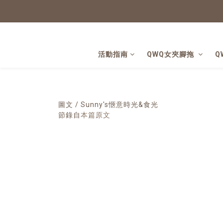
活動指南
QWQ女夾腳拖
Q
圖文 / Sunny's愜意時光&食光
節錄自
本篇原文