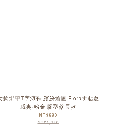
女款綁帶T字涼鞋 繽紛繪圖 Flora拼貼夏
威夷-粉金 腳型修長款
NT$880
NT$1,280