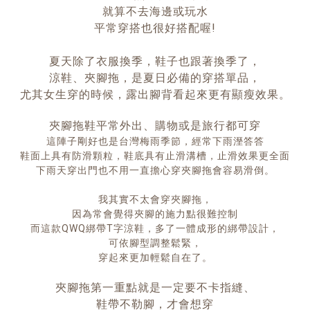
就算不去海邊或玩水
平常穿搭也很好搭配喔!
夏天除了衣服換季，鞋子也跟著換季了，
涼鞋、夾腳拖，是夏日必備的穿搭單品，
尤其女生穿的時候，露出腳背看起來更有顯瘦效果。
夾腳拖鞋平常外出、購物或是旅行都可穿
這陣子剛好也是台灣梅雨季節，經常下雨溼答答
鞋面上具有防滑顆粒，鞋底具有止滑溝槽，止滑效果更全面
下雨天穿出門也不用一直擔心穿夾腳拖會容易滑倒。
我其實不太會穿夾腳拖，
因為常會覺得夾腳的施力點很難控制
而這款QWQ綁帶T字涼鞋，多了一體成形的綁帶設計，
可依腳型調整鬆緊，
穿起來更加輕鬆自在了。
夾腳拖第一重點就是一定要不卡指縫、
鞋帶不勒腳，才會想穿