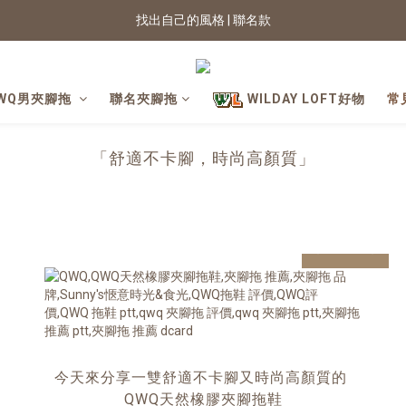
找出自己的風格 | 聯名款
2026新色上市 | 快看
★七夕情人節 滿899送星月項鍊
WQ男夾腳拖
聯名夾腳拖
WILDAY LOFT好物
常
2026新色上市 | 快看
「舒適不卡腳，時尚高顏質」
prev
next
今天來分享一雙舒適不卡腳又時尚高顏質的
QWQ天然橡膠夾腳拖鞋