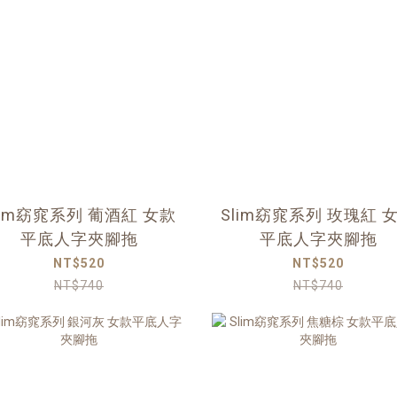
lim窈窕系列 葡酒紅 女款
Slim窈窕系列 玫瑰紅 
平底人字夾腳拖
平底人字夾腳拖
NT$520
NT$520
NT$740
NT$740