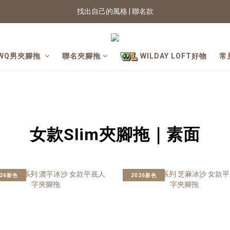
找出自己的風格 | 聯名款
2026新色上市 | 快看
★七夕情人節 滿899送星月項鍊
2026新色上市 | 快看
WQ男夾腳拖
聯名夾腳拖
WILDAY LOFT好物
常
女款Slim夾腳拖｜素面
026新色
2026新色