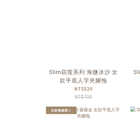
Slim窈窕系列 海鹽冰沙 女
S
款平底人字夾腳拖
NT$520
NT$720
女款熱銷第１