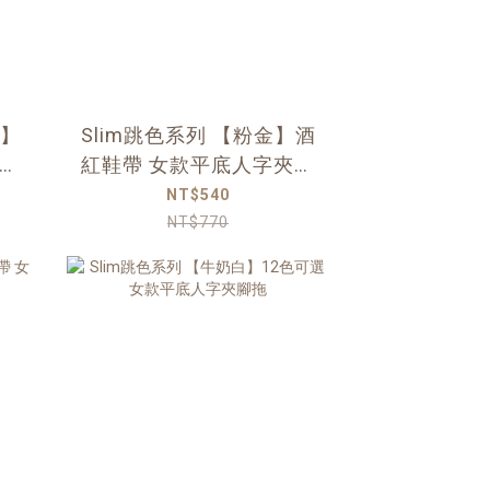
金】
Slim跳色系列 【粉金】酒
字夾
紅鞋帶 女款平底人字夾腳
拖
NT$540
NT$770