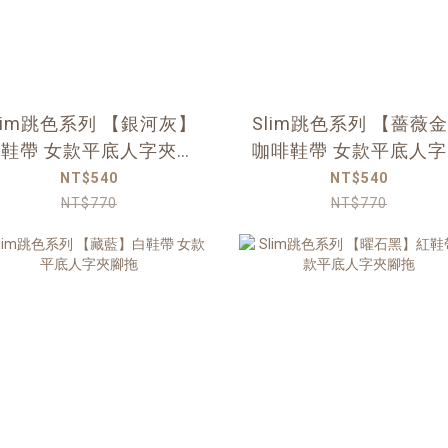
lim跳色系列 【銀河灰】
Slim跳色系列 【薔薇
鞋帶 女款平底人字夾腳
咖啡鞋帶 女款平底人
拖
腳拖
NT$540
NT$540
NT$770
NT$770