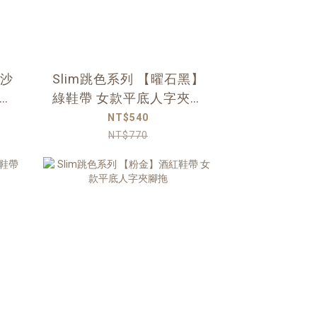
】沙
Slim跳色系列 【曜石黑】
夾腳
綠鞋帶 女款平底人字夾腳
拖
NT$540
NT$770