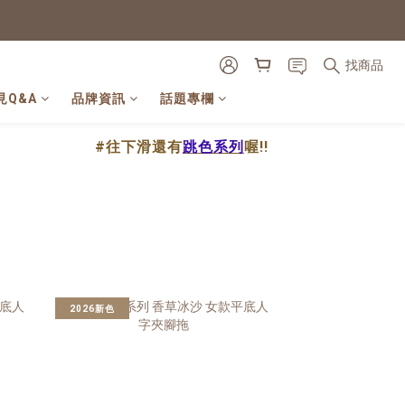
找商品
見Q&A
品牌資訊
話題專欄
#往下滑還有
跳色系列
喔!!
2026新色