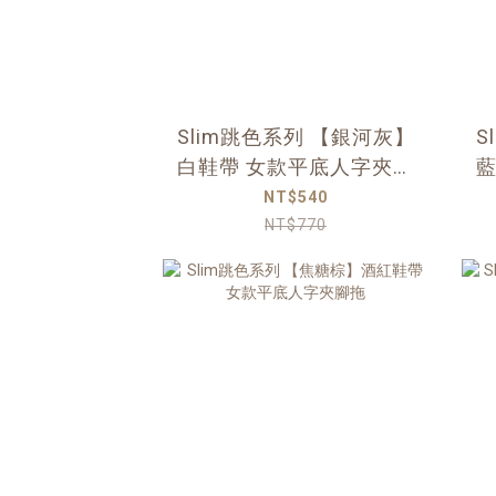
Slim跳色系列 【銀河灰】
S
白鞋帶 女款平底人字夾腳
藍
拖
NT$540
NT$770